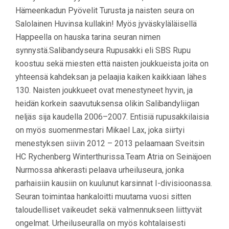
Hämeenkadun Pyövelit Turusta ja naisten seura on
Salolainen Huvinsa kullakin! Myös jyväskyläläisellä
Happeella on hauska tarina seuran nimen
synnystä.Salibandyseura Rupusakki eli SBS Rupu
koostuu sekä miesten että naisten joukkueista joita on
yhteensä kahdeksan ja pelaajia kaiken kaikkiaan lähes
130. Naisten joukkueet ovat menestyneet hyvin, ja
heidän korkein saavutuksensa olikin Salibandyliigan
neljäs sija kaudella 2006–2007. Entisiä rupusakkilaisia
on myös suomenmestari Mikael Lax, joka siirtyi
menestyksen siivin 2012 – 2013 pelaamaan Sveitsin
HC Rychenberg Winterthurissa.Team Atria on Seinäjoen
Nurmossa ahkerasti pelaava urheiluseura, jonka
parhaisiin kausiin on kuulunut karsinnat I-divisioonassa.
Seuran toimintaa hankaloitti muutama vuosi sitten
taloudelliset vaikeudet sekä valmennukseen liittyvät
ongelmat. Urheiluseuralla on myös kohtalaisesti