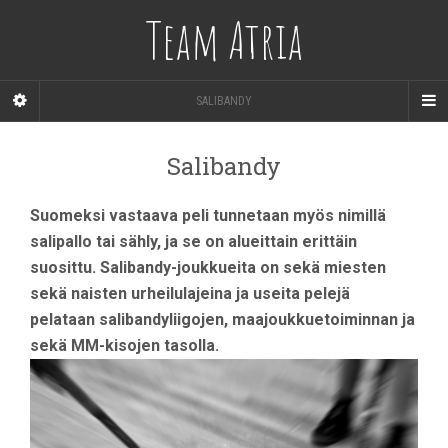
Team Atria
SALIBANDY
Salibandy
Suomeksi vastaava peli tunnetaan myös nimillä
salipallo tai sähly, ja se on alueittain erittäin
suosittu. Salibandy-joukkueita on sekä miesten
sekä naisten urheilulajeina ja useita pelejä
pelataan salibandyliigojen, maajoukkuetoiminnan ja
sekä MM-kisojen tasolla.