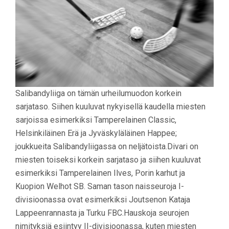
Salibandyliiga on tämän urheilumuodon korkein
sarjataso. Siihen kuuluvat nykyisellä kaudella miesten
sarjoissa esimerkiksi Tamperelainen Classic,
Helsinkiläinen Erä ja Jyväskyläläinen Happee;
joukkueita Salibandyliigassa on neljätoista.Divari on
miesten toiseksi korkein sarjataso ja siihen kuuluvat
esimerkiksi Tamperelainen Ilves, Porin karhut ja
Kuopion Welhot SB. Saman tason naisseuroja I-
divisioonassa ovat esimerkiksi Joutsenon Kataja
Lappeenrannasta ja Turku FBC.Hauskoja seurojen
nimityksiä esiintyy II-divisioonassa, kuten miesten