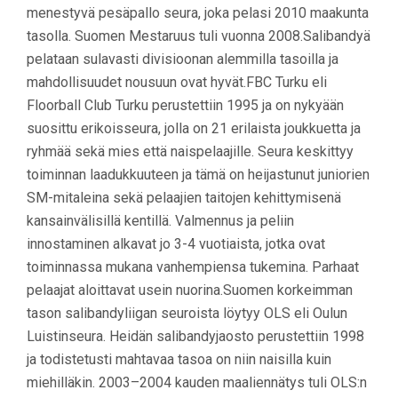
menestyvä pesäpallo seura, joka pelasi 2010 maakunta
tasolla. Suomen Mestaruus tuli vuonna 2008.Salibandyä
pelataan sulavasti divisioonan alemmilla tasoilla ja
mahdollisuudet nousuun ovat hyvät.FBC Turku eli
Floorball Club Turku perustettiin 1995 ja on nykyään
suosittu erikoisseura, jolla on 21 erilaista joukkuetta ja
ryhmää sekä mies että naispelaajille. Seura keskittyy
toiminnan laadukkuuteen ja tämä on heijastunut juniorien
SM-mitaleina sekä pelaajien taitojen kehittymisenä
kansainvälisillä kentillä. Valmennus ja peliin
innostaminen alkavat jo 3-4 vuotiaista, jotka ovat
toiminnassa mukana vanhempiensa tukemina. Parhaat
pelaajat aloittavat usein nuorina.Suomen korkeimman
tason salibandyliigan seuroista löytyy OLS eli Oulun
Luistinseura. Heidän salibandyjaosto perustettiin 1998
ja todistetusti mahtavaa tasoa on niin naisilla kuin
miehilläkin. 2003–2004 kauden maaliennätys tuli OLS:n