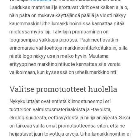
Laadukas materiaali ja erottuvat värit ovat kaiken a ja o,
näin paita on mukava käyttäjänsä päällä ja viesti näkyy
kauemmaskin.Urheilumarkkinoinnissa kannattaa pitää
mielessä myös laji. Talvilajin promoaminen on
loogisempaa vaikkapa pipossa. Päähineet ovatkin
erinomaisia vaihtoehtoja markkinointitarkoituksiin, sillä
niistä logo näkyy usein melko hyvin. Muutama
erityyppinen markkinointituote kannattaa siis varata
valikoimaan, kun kyseessä on urheilumarkkinointi.
Valitse promotuotteet huolella
Nykykuluttajat ovat entistä kiinnostuneempi eri
tuotteiden valmistusmateriaaleista ja -tavoista,
ekologisuudesta, eettisyydestä ja hiilijalanjäljestä. Siksi
on tärkeää valita omat promotuotteensa siten, että ne
heijastavat juuri toivottuja arvoja. Urheilumarkkinointiin ei