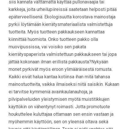
siis kannata välttämättä käyttää pullonavaajia tai
karkkeja, joita urheilupiireissä saatetaan helposti pitää
epäterveellisenä. Ekologisuutta korostava mainostaja
pyrkii löytämään kierrätysmateriaalista valmistettuja
tuotteita. Myös tuotteen pakkaukseen kannattaa
kiinnittää huomiota. Onko tuotteen pakko olla
muovipussissa, vai voisiko sen pakata
kierrätyspaperista valmistettuun pakkaukseen tai jopa
jättää kokonaan ilman erillistä pakkausta?Nykyään
monet pyrkivät myös eroon ylimääräisestä romusta.
Kaikki eivät halua kantaa kotiinsa ihan mitä tahansa
mainostuotteita, vaikka ilmaiseksi niitä saisikin. Kukaan
ei tarvitse kymmeniä avainkaulanauhoja, ja
pilvipalveluiden yleistymisen myötä muistitikkujen
käyttökin on vähentynyt roimasti. Jotta promotuote
houkuttelee kuluttajaa ottamaan sen ensin vastaan ja
myöhemmin käyttöön, sen on yleensä oltava sekä