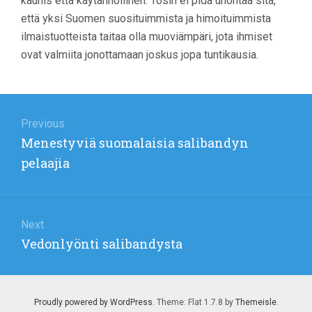
kaunis että käytännöllinen. Tosin ei pidä unohtaa sitä,
että yksi Suomen suosituimmista ja himoituimmista
ilmaistuotteista taitaa olla muoviämpäri, jota ihmiset
ovat valmiita jonottamaan joskus jopa tuntikausia.
Post
navigation
Previous
Previous
Menestyviä suomalaisia salibandyn
post:
pelaajia
Next
Next
Vedonlyönti salibandysta
post:
Proudly powered by WordPress
. Theme: Flat 1.7.8 by
Themeisle
.