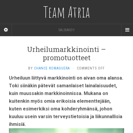
Team Atria
SALIBANDY
Urheilumarkkinointi –
promotuotteet
ON
BY
CHANCE ROMAGUERA
·
COMMENTS OFF
URHEILUMARKKI
Urheiluun liittyvä markkinointi on aivan oma alansa.
–
Toki siinäkin pätevät samanlaiset lainalaisuudet,
PROMOTUOTTE
kuin muussakin markkinoinnissa. Mukana on
kuitenkin myös omia erikoisia elementtejään,
kuten esimerkiksi oma kohderyhmänsä, johon
kuuluu usein varsin terveystietoisia ja liikunnallisia
ihmisiä.