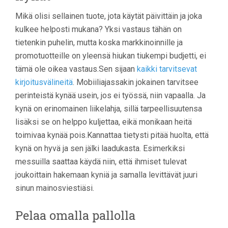
Mikä olisi sellainen tuote, jota käytät päivittäin ja joka
kulkee helposti mukana? Yksi vastaus tähän on
tietenkin puhelin, mutta koska markkinoinnille ja
promotuotteille on yleensä hiukan tiukempi budjetti, ei
tämä ole oikea vastaus.Sen sijaan
kaikki tarvitsevat
kirjoitusvälineitä
. Mobiiliajassakin jokainen tarvitsee
perinteistä kynää usein, jos ei työssä, niin vapaalla. Ja
kynä on erinomainen liikelahja, sillä tarpeellisuutensa
lisäksi se on helppo kuljettaa, eikä monikaan heitä
toimivaa kynää pois.Kannattaa tietysti pitää huolta, että
kynä on hyvä ja sen jälki laadukasta. Esimerkiksi
messuilla saattaa käydä niin, että ihmiset tulevat
joukoittain hakemaan kyniä ja samalla levittävät juuri
sinun mainosviestiäsi.
Pelaa omalla pallolla