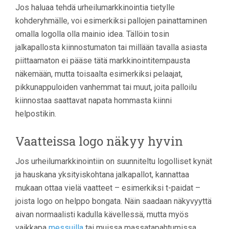
Jos haluaa tehdä urheilumarkkinointia tietylle
kohderyhmälle, voi esimerkiksi pallojen painattaminen
omalla logolla olla mainio idea. Tällöin tosin
jalkapallosta kiinnostumaton tai millään tavalla asiasta
piittaamaton ei pääse tätä markkinointitempausta
näkemään, mutta toisaalta esimerkiksi pelaajat,
pikkunappuloiden vanhemmat tai muut, joita palloilu
kiinnostaa saattavat napata hommasta kiinni
helpostikin.
Vaatteissa logo näkyy hyvin
Jos urheilumarkkinointiin on suunniteltu logolliset kynät
ja hauskana yksityiskohtana jalkapallot, kannattaa
mukaan ottaa vielä vaatteet – esimerkiksi t-paidat –
joista logo on helppo bongata. Näin saadaan näkyvyyttä
aivan normaalisti kadulla kävellessä, mutta myös
vaikkapa
messuilla
tai muissa massatapahtumissa.